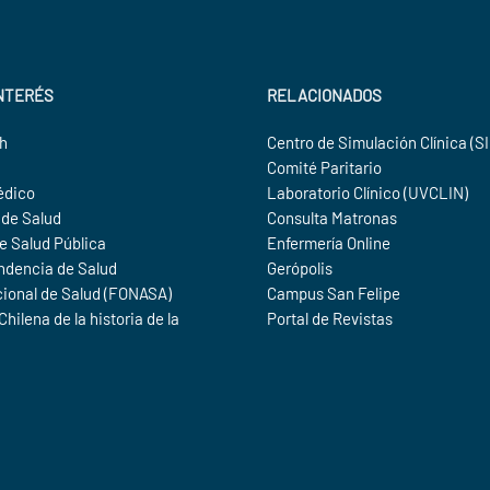
INTERÉS
RELACIONADOS
ch
Centro de Simulación Clínica (
Comité Paritario
édico
Laboratorio Clínico (UVCLIN)
 de Salud
Consulta Matronas
de Salud Pública
Enfermería Online
ndencia de Salud
Gerópolis
ional de Salud (FONASA)
Campus San Felipe
hilena de la historia de la
Portal de Revistas