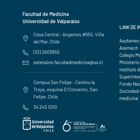
Facultad de Medicina
Universidad de Valparaíso
LINK DE 
Casa Central - Angamos #655, Viña
Asofame
del Mar, Chile
Asemech
(32) 2603850
Colegio M
Ministerio
extension.facultadmedicina@uv.cl
Instituto 
Superinte
Campus San Felipe - Camino la
Fondo Nac
Troya, esquina El Convento, San
Sociedad C
Felipe, Chile
medicina
34 243 1200