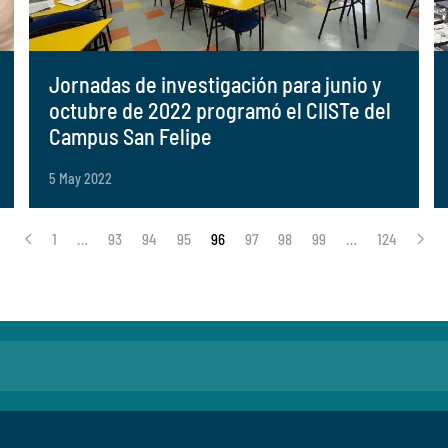
Jornadas de investigación para junio y
octubre de 2022 programó el CIISTe del
Campus San Felipe
5 May 2022
1
…
93
94
95
96
97
98
99
…
124