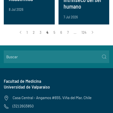
humano
8 Jul 2026
7 Jul 2026
1
2
3
4
5
6
7
…
124
Facultad de Medicina
Universidad de Valparaíso
Casa Central - Angamos #655, Viña del Mar, Chile
(32) 2603850